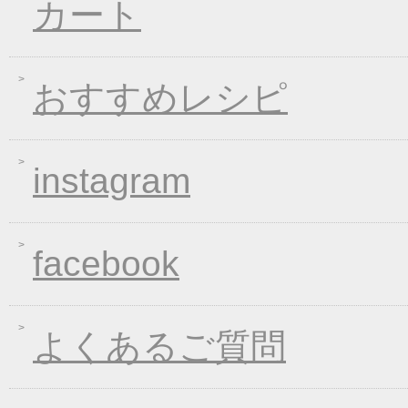
カート
2019年10月11日
大人気！選べる煮込み
2019年06月13日
お中元早期受注！全品
2019年04月19日
夏の麺フェア
おすすめレシピ
2019年04月15日
価格改定のお知らせ
2019年03月14日
春の麺 新発売キャン
instagram
2019年01月23日
大人気！選べる煮込み
2019年01月11日
WEB限定！平成最後のWI
2018年12月26日
年末・年始の商品発送
facebook
2018年12月19日
平成最後の福箱キャン
2018年11月01日
お歳暮早期受注割引！
2018年10月05日
手延べきしめんフェア
よくあるご質問
2018年09月07日
一丈うどん発売開始キ
2018年08月24日
価格改定のお知らせ