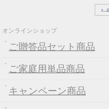
2022年01月21日
冬の麺フェア
> 
2021年12月23日
福箱・福袋キャンペー
2021年10月06日
大人気！！秋の選べる
オンラインショップ
2021年09月09日
一丈うどん発売開始キ
2021年07月30日
一丈そうめんまとめ買
ご贈答品セット商品
2021年03月18日
春の麺フェア♪
2021年01月29日
2021年冬フェア
2020年10月07日
大人気！選べる煮込み
ご家庭用単品商品
2020年09月11日
一丈うどん発売開始キ
2020年04月21日
一丈そうめんリニュー
キャンペーン商品
2020年03月13日
春の味フェア
2020年01月24日
２０２０年冬フェア
2019年11月15日
お歳暮早期受注割引！