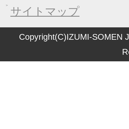
2016年06月01日
お中元早期受注！全品
サイトマップ
2016年04月11日
初夏限定！一丈そうめ
2016年03月10日
春の麺フェア！ 春の
2016年01月08日
煮込み味くらべフェア
Copyright(C)IZUMI-SOMEN J
2015年10月27日
お歳暮早期受注割引！
R
2015年10月09日
味噌煮込みうどん発売
2015年09月04日
一丈うどん発売開始キ
2015年08月12日
丈山の里 夏季休日の
2015年07月24日
【夏季限定】彩りおそ
2015年06月17日
東日本大震災の義援金
2015年06月08日
お中元早期受注！全品
2015年04月24日
初夏限定！一丈そうめ
2015年03月19日
春の麺フェア！ 春の
2015年01月22日
味噌煮込みうどんフェ