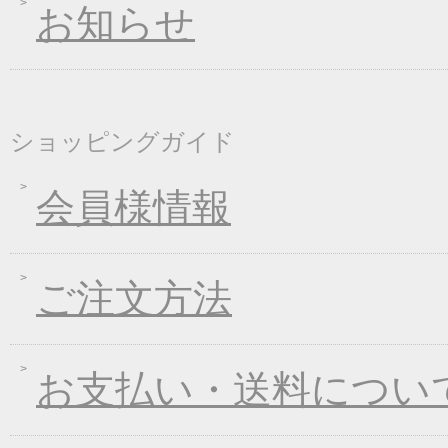
お知らせ
2018年08月10日
丈山の里 夏季休日の
2018年08月08日
東日本大震災の義援金
2018年04月26日
一丈そうめん発売キャ
2018年01月24日
新企画！選べる煮込み
ショッピングガイド
2017年12月26日
年末・年始の商品発送
2017年12月16日
福箱キャンペーン
会員様情報
2017年11月21日
ブラックフライデーキ
2017年11月02日
お歳暮早期受注割引！
ご注文方法
2017年10月05日
煮込みキャンペーン！
2017年09月08日
一丈うどん発売開始キ
2017年08月09日
丈山の里 夏季休日の
お支払い・送料につい
2017年07月25日
葛つゆそうめん新発売
2017年06月23日
東日本大震災の義援金