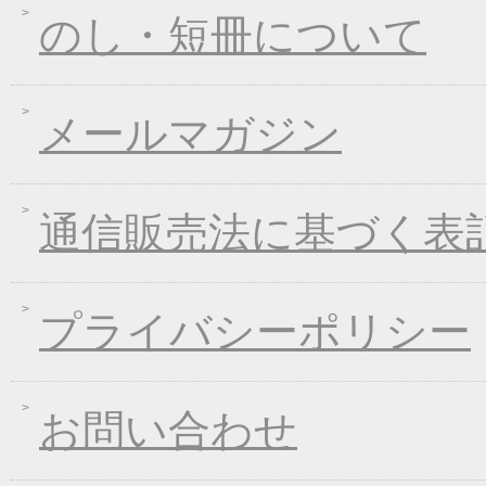
2017年06月02日
お中元早期受注！全品
のし・短冊について
2017年04月20日
インターネット先行販
2017年03月15日
春のうきうきキャンペ
メールマガジン
2017年01月25日
冬のあったかキャンペ
2016年12月28日
年末・年始の商品発送
2016年12月21日
限定２００個！福箱発
通信販売法に基づく表
2016年11月01日
お歳暮早期受注割引！
2016年10月07日
煮込みキャンペーン！
2016年09月09日
一丈うどん発売開始キ
プライバシーポリシー
2016年09月07日
熊本地震の義援金につ
2016年08月03日
丈山の里 夏季休日の
お問い合わせ
2016年07月22日
【夏季限定】彩りおそ
2016年06月10日
東日本大震災の義援金