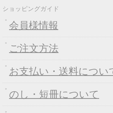
2018年01月24日
新企画！選べる煮込み
ショッピングガイド
2017年12月26日
年末・年始の商品発送
2017年12月16日
福箱キャンペーン
会員様情報
2017年11月21日
ブラックフライデーキ
2017年11月02日
お歳暮早期受注割引！
ご注文方法
2017年10月05日
煮込みキャンペーン！
2017年09月08日
一丈うどん発売開始キ
2017年08月09日
丈山の里 夏季休日の
お支払い・送料につい
2017年07月25日
葛つゆそうめん新発売
2017年06月23日
東日本大震災の義援金
2017年06月02日
お中元早期受注！全品
のし・短冊について
2017年04月20日
インターネット先行販
2017年03月15日
春のうきうきキャンペ