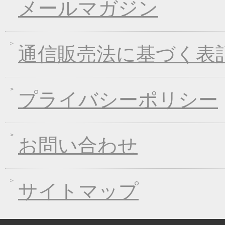
メールマガジン
2017年01月25日
冬のあったかキャンペ
2016年12月28日
年末・年始の商品発送
2016年12月21日
限定２００個！福箱発
通信販売法に基づく表
2016年11月01日
お歳暮早期受注割引！
2016年10月07日
煮込みキャンペーン！
2016年09月09日
一丈うどん発売開始キ
プライバシーポリシー
2016年09月07日
熊本地震の義援金につ
2016年08月03日
丈山の里 夏季休日の
お問い合わせ
2016年07月22日
【夏季限定】彩りおそ
2016年06月10日
東日本大震災の義援金
2016年06月01日
お中元早期受注！全品
サイトマップ
2016年04月11日
初夏限定！一丈そうめ
2016年03月10日
春の麺フェア！ 春の
2016年01月08日