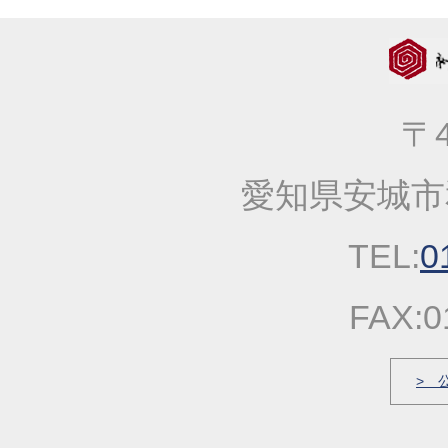
2023年10月05日
大人気！！秋の選べる
2023年09月06日
価格改定のお知らせ
2023年04月20日
一丈そうめん発売キャ
〒4
2023年03月14日
春の麺発売キャンペー
2023年01月25日
2023年冬の麺フェア
愛知県安城市
2022年10月13日
大人気！！秋の選べる
2022年09月22日
一丈うどん発売開始キ
TEL:
0
2022年03月31日
価格改定のお知らせ
2022年03月17日
春の麺発売キャンペー
FAX:0
2022年03月04日
価格改定のお知らせ
2022年01月21日
冬の麺フェア
> 
2021年12月23日
福箱・福袋キャンペー
2021年10月06日
大人気！！秋の選べる