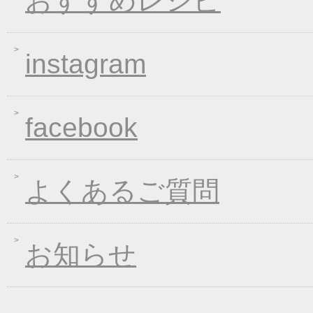
おすすめレシピ
2019年04月15日
価格改定のお知らせ
2019年03月14日
春の麺 新発売キャン
instagram
2019年01月23日
大人気！選べる煮込み
2019年01月11日
WEB限定！平成最後のWI
2018年12月26日
年末・年始の商品発送
facebook
2018年12月19日
平成最後の福箱キャン
2018年11月01日
お歳暮早期受注割引！
2018年10月05日
手延べきしめんフェア
よくあるご質問
2018年09月07日
一丈うどん発売開始キ
2018年08月24日
価格改定のお知らせ
お知らせ
2018年08月10日
丈山の里 夏季休日の
2018年08月08日
東日本大震災の義援金
2018年04月26日
一丈そうめん発売キャ