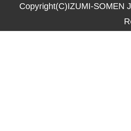
煮込み味くらべフェア
Copyright(C)IZUMI-SOMEN J
2015年10月27日
お歳暮早期受注割引！
R
2015年10月09日
味噌煮込みうどん発売
2015年09月04日
一丈うどん発売開始キ
2015年08月12日
丈山の里 夏季休日の
2015年07月24日
【夏季限定】彩りおそ
2015年06月17日
東日本大震災の義援金
2015年06月08日
お中元早期受注！全品
2015年04月24日
初夏限定！一丈そうめ
2015年03月19日
春の麺フェア！ 春の
2015年01月22日
味噌煮込みうどんフェ
2014年12月26日
年末・年始の商品発送
2014年11月22日
お歳暮早期受注割引！
2014年10月28日
味噌煮込みうどん発売