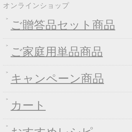
オンラインショップ
2021年09月09日
一丈うどん発売開始キ
2021年07月30日
一丈そうめんまとめ買
ご贈答品セット商品
2021年03月18日
春の麺フェア♪
2021年01月29日
2021年冬フェア
2020年10月07日
大人気！選べる煮込み
ご家庭用単品商品
2020年09月11日
一丈うどん発売開始キ
2020年04月21日
一丈そうめんリニュー
キャンペーン商品
2020年03月13日
春の味フェア
2020年01月24日
２０２０年冬フェア
2019年11月15日
お歳暮早期受注割引！
カート
2019年10月11日
大人気！選べる煮込み
2019年06月13日
お中元早期受注！全品
2019年04月19日
夏の麺フェア