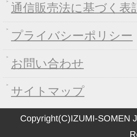
通信販売法に基づく表
2016年11月01日
お歳暮早期受注割引！
2016年10月07日
煮込みキャンペーン！
2016年09月09日
一丈うどん発売開始キ
プライバシーポリシー
2016年09月07日
熊本地震の義援金につ
2016年08月03日
丈山の里 夏季休日の
お問い合わせ
2016年07月22日
【夏季限定】彩りおそ
2016年06月10日
東日本大震災の義援金
2016年06月01日
お中元早期受注！全品
サイトマップ
2016年04月11日
初夏限定！一丈そうめ
2016年03月10日
春の麺フェア！ 春の
2016年01月08日
煮込み味くらべフェア
Copyright(C)IZUMI-SOMEN J
2015年10月27日
お歳暮早期受注割引！
R
2015年10月09日
味噌煮込みうどん発売