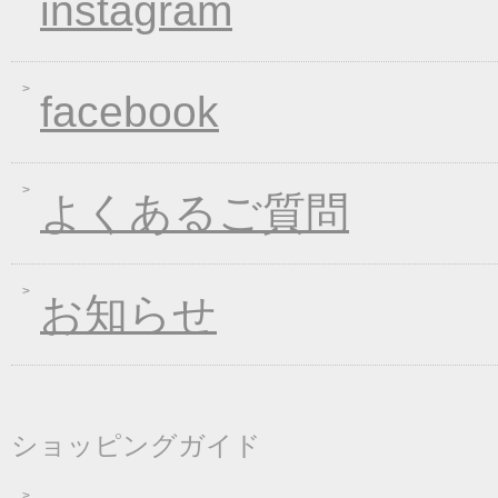
instagram
2019年01月23日
大人気！選べる煮込み
2019年01月11日
WEB限定！平成最後のWI
2018年12月26日
年末・年始の商品発送
facebook
2018年12月19日
平成最後の福箱キャン
2018年11月01日
お歳暮早期受注割引！
2018年10月05日
手延べきしめんフェア
よくあるご質問
2018年09月07日
一丈うどん発売開始キ
2018年08月24日
価格改定のお知らせ
お知らせ
2018年08月10日
丈山の里 夏季休日の
2018年08月08日
東日本大震災の義援金
2018年04月26日
一丈そうめん発売キャ
2018年01月24日
新企画！選べる煮込み
ショッピングガイド
2017年12月26日
年末・年始の商品発送
2017年12月16日
福箱キャンペーン