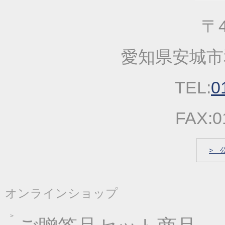
2023年04月20日
一丈そうめん発売キャ
〒4
2023年03月14日
春の麺発売キャンペー
2023年01月25日
2023年冬の麺フェア
愛知県安城市
2022年10月13日
大人気！！秋の選べる
2022年09月22日
一丈うどん発売開始キ
TEL:
0
2022年03月31日
価格改定のお知らせ
2022年03月17日
春の麺発売キャンペー
FAX:0
2022年03月04日
価格改定のお知らせ
2022年01月21日
冬の麺フェア
> 
2021年12月23日
福箱・福袋キャンペー
2021年10月06日
大人気！！秋の選べる
オンラインショップ
2021年09月09日
一丈うどん発売開始キ
2021年07月30日
一丈そうめんまとめ買