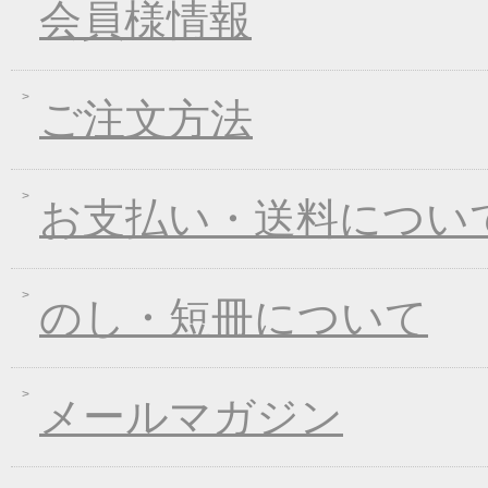
会員様情報
2017年11月21日
ブラックフライデーキ
2017年11月02日
お歳暮早期受注割引！
ご注文方法
2017年10月05日
煮込みキャンペーン！
2017年09月08日
一丈うどん発売開始キ
2017年08月09日
丈山の里 夏季休日の
お支払い・送料につい
2017年07月25日
葛つゆそうめん新発売
2017年06月23日
東日本大震災の義援金
2017年06月02日
お中元早期受注！全品
のし・短冊について
2017年04月20日
インターネット先行販
2017年03月15日
春のうきうきキャンペ
メールマガジン
2017年01月25日
冬のあったかキャンペ
2016年12月28日
年末・年始の商品発送
2016年12月21日
限定２００個！福箱発