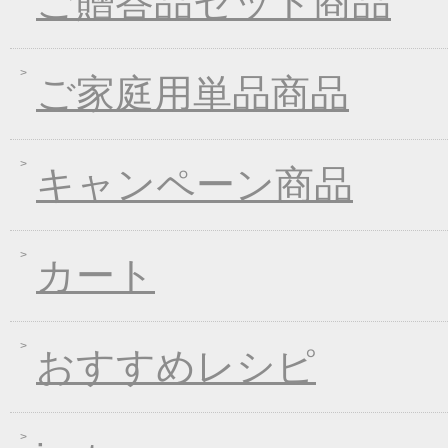
ご贈答品セット商品
2021年03月18日
春の麺フェア♪
2021年01月29日
2021年冬フェア
2020年10月07日
大人気！選べる煮込み
ご家庭用単品商品
2020年09月11日
一丈うどん発売開始キ
2020年04月21日
一丈そうめんリニュー
キャンペーン商品
2020年03月13日
春の味フェア
2020年01月24日
２０２０年冬フェア
2019年11月15日
お歳暮早期受注割引！
カート
2019年10月11日
大人気！選べる煮込み
2019年06月13日
お中元早期受注！全品
2019年04月19日
夏の麺フェア
おすすめレシピ
2019年04月15日
価格改定のお知らせ
2019年03月14日
春の麺 新発売キャン