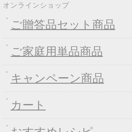
オンラインショップ
2021年09月09日
一丈うどん発売開始キ
2021年07月30日
一丈そうめんまとめ買
ご贈答品セット商品
2021年03月18日
春の麺フェア♪
2021年01月29日
2021年冬フェア
2020年10月07日
大人気！選べる煮込み
ご家庭用単品商品
2020年09月11日
一丈うどん発売開始キ
2020年04月21日
一丈そうめんリニュー
キャンペーン商品
2020年03月13日
春の味フェア
2020年01月24日
２０２０年冬フェア
2019年11月15日
お歳暮早期受注割引！
カート
2019年10月11日
大人気！選べる煮込み
2019年06月13日
お中元早期受注！全品
2019年04月19日
夏の麺フェア
おすすめレシピ