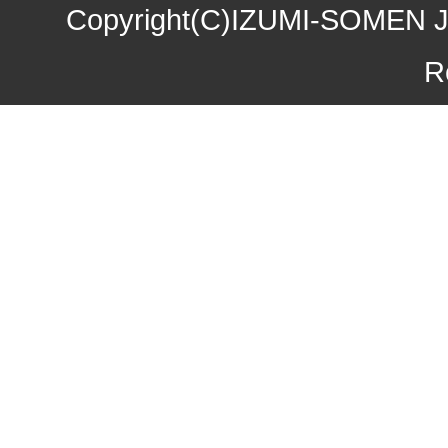
Copyright(C)IZUMI-SOMEN J
2015年10月27日
お歳暮早期受注割引！
R
2015年10月09日
味噌煮込みうどん発売
2015年09月04日
一丈うどん発売開始キ
2015年08月12日
丈山の里 夏季休日の
2015年07月24日
【夏季限定】彩りおそ
2015年06月17日
東日本大震災の義援金
2015年06月08日
お中元早期受注！全品
2015年04月24日
初夏限定！一丈そうめ
2015年03月19日
春の麺フェア！ 春の
2015年01月22日
味噌煮込みうどんフェ
2014年12月26日
年末・年始の商品発送
2014年11月22日
お歳暮早期受注割引！
2014年10月28日
味噌煮込みうどん発売