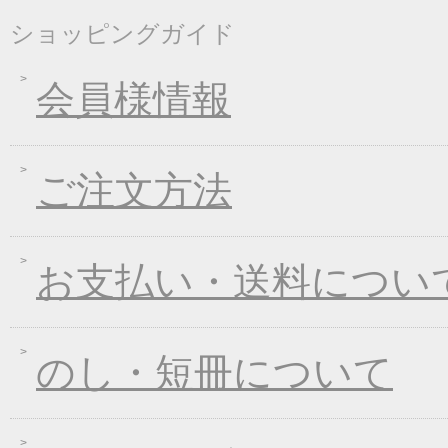
2018年01月24日
新企画！選べる煮込み
ショッピングガイド
2017年12月26日
年末・年始の商品発送
2017年12月16日
福箱キャンペーン
会員様情報
2017年11月21日
ブラックフライデーキ
2017年11月02日
お歳暮早期受注割引！
ご注文方法
2017年10月05日
煮込みキャンペーン！
2017年09月08日
一丈うどん発売開始キ
2017年08月09日
丈山の里 夏季休日の
お支払い・送料につい
2017年07月25日
葛つゆそうめん新発売
2017年06月23日
東日本大震災の義援金
2017年06月02日
お中元早期受注！全品
のし・短冊について
2017年04月20日
インターネット先行販
2017年03月15日
春のうきうきキャンペ