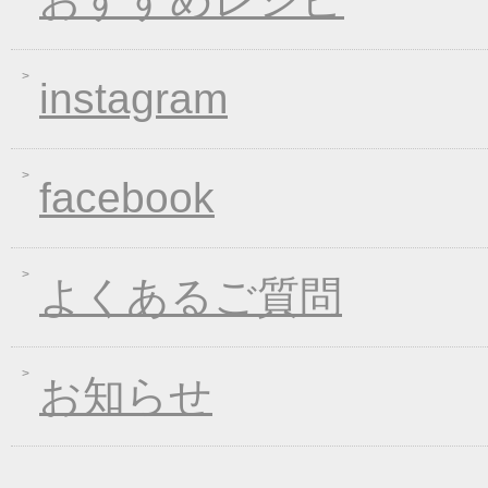
2019年04月15日
価格改定のお知らせ
2019年03月14日
春の麺 新発売キャン
instagram
2019年01月23日
大人気！選べる煮込み
2019年01月11日
WEB限定！平成最後のWI
2018年12月26日
年末・年始の商品発送
facebook
2018年12月19日
平成最後の福箱キャン
2018年11月01日
お歳暮早期受注割引！
2018年10月05日
手延べきしめんフェア
よくあるご質問
2018年09月07日
一丈うどん発売開始キ
2018年08月24日
価格改定のお知らせ
お知らせ
2018年08月10日
丈山の里 夏季休日の
2018年08月08日
東日本大震災の義援金
2018年04月26日
一丈そうめん発売キャ