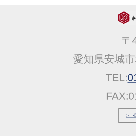
2023年10月05日
大人気！！秋の選べる
2023年09月06日
価格改定のお知らせ
2023年04月20日
一丈そうめん発売キャ
〒4
2023年03月14日
春の麺発売キャンペー
2023年01月25日
2023年冬の麺フェア
愛知県安城市
2022年10月13日
大人気！！秋の選べる
2022年09月22日
一丈うどん発売開始キ
TEL:
0
2022年03月31日
価格改定のお知らせ
2022年03月17日
春の麺発売キャンペー
FAX:0
2022年03月04日
価格改定のお知らせ
2022年01月21日
冬の麺フェア
> 
2021年12月23日
福箱・福袋キャンペー
2021年10月06日
大人気！！秋の選べる