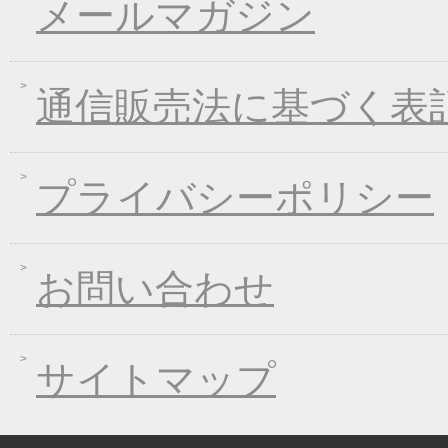
メールマガジン
2017年01月25日
冬のあったかキャンペ
2016年12月28日
年末・年始の商品発送
2016年12月21日
限定２００個！福箱発
通信販売法に基づく表
2016年11月01日
お歳暮早期受注割引！
2016年10月07日
煮込みキャンペーン！
2016年09月09日
一丈うどん発売開始キ
プライバシーポリシー
2016年09月07日
熊本地震の義援金につ
2016年08月03日
丈山の里 夏季休日の
お問い合わせ
2016年07月22日
【夏季限定】彩りおそ
2016年06月10日
東日本大震災の義援金
2016年06月01日
お中元早期受注！全品
サイトマップ
2016年04月11日
初夏限定！一丈そうめ
2016年03月10日
春の麺フェア！ 春の
2016年01月08日
煮込み味くらべフェア