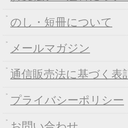
2017年06月23日
東日本大震災の義援金
2017年06月02日
お中元早期受注！全品
のし・短冊について
2017年04月20日
インターネット先行販
2017年03月15日
春のうきうきキャンペ
メールマガジン
2017年01月25日
冬のあったかキャンペ
2016年12月28日
年末・年始の商品発送
2016年12月21日
限定２００個！福箱発
通信販売法に基づく表
2016年11月01日
お歳暮早期受注割引！
2016年10月07日
煮込みキャンペーン！
2016年09月09日
一丈うどん発売開始キ
プライバシーポリシー
2016年09月07日
熊本地震の義援金につ
2016年08月03日
丈山の里 夏季休日の
お問い合わせ
2016年07月22日
【夏季限定】彩りおそ