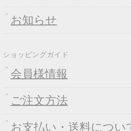
2018年08月24日
価格改定のお知らせ
お知らせ
2018年08月10日
丈山の里 夏季休日の
2018年08月08日
東日本大震災の義援金
2018年04月26日
一丈そうめん発売キャ
2018年01月24日
新企画！選べる煮込み
ショッピングガイド
2017年12月26日
年末・年始の商品発送
2017年12月16日
福箱キャンペーン
会員様情報
2017年11月21日
ブラックフライデーキ
2017年11月02日
お歳暮早期受注割引！
ご注文方法
2017年10月05日
煮込みキャンペーン！
2017年09月08日
一丈うどん発売開始キ
2017年08月09日
丈山の里 夏季休日の
お支払い・送料につい
2017年07月25日
葛つゆそうめん新発売