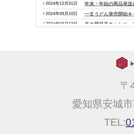
2024年12月31日
年末・年始の商品発送
2024年09月10日
一丈うどん発売開始キ
2024年03月13日
春の麺発売キャンペー
2024年01月25日
2024年冬の麺フェア
2023年12月27日
年末・年始の商品発送
2023年10月05日
大人気！！秋の選べる
2023年09月06日
価格改定のお知らせ
2023年04月20日
一丈そうめん発売キャ
〒4
2023年03月14日
春の麺発売キャンペー
2023年01月25日
2023年冬の麺フェア
愛知県安城市
2022年10月13日
大人気！！秋の選べる
2022年09月22日
一丈うどん発売開始キ
TEL:
0
2022年03月31日
価格改定のお知らせ