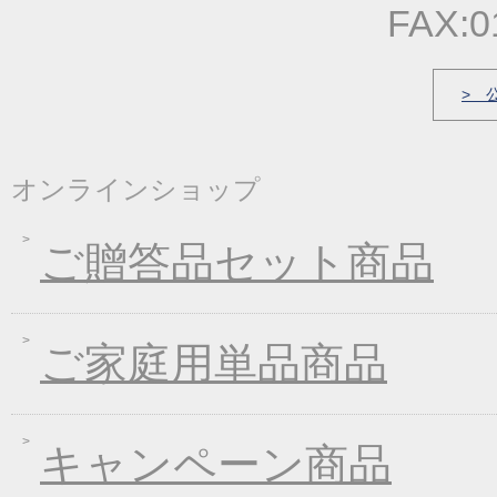
2022年03月17日
春の麺発売キャンペー
FAX:0
2022年03月04日
価格改定のお知らせ
2022年01月21日
冬の麺フェア
> 
2021年12月23日
福箱・福袋キャンペー
2021年10月06日
大人気！！秋の選べる
オンラインショップ
2021年09月09日
一丈うどん発売開始キ
2021年07月30日
一丈そうめんまとめ買
ご贈答品セット商品
2021年03月18日
春の麺フェア♪
2021年01月29日
2021年冬フェア
2020年10月07日
大人気！選べる煮込み
ご家庭用単品商品
2020年09月11日
一丈うどん発売開始キ
2020年04月21日
一丈そうめんリニュー
キャンペーン商品
2020年03月13日
春の味フェア
2020年01月24日