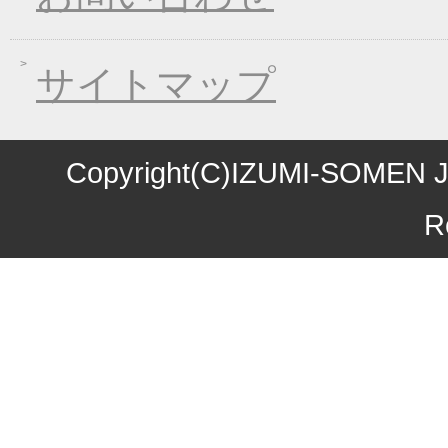
2016年06月10日
東日本大震災の義援金
2016年06月01日
お中元早期受注！全品
サイトマップ
2016年04月11日
初夏限定！一丈そうめ
2016年03月10日
春の麺フェア！ 春の
2016年01月08日
煮込み味くらべフェア
Copyright(C)IZUMI-SOMEN J
2015年10月27日
お歳暮早期受注割引！
R
2015年10月09日
味噌煮込みうどん発売
2015年09月04日
一丈うどん発売開始キ
2015年08月12日
丈山の里 夏季休日の
2015年07月24日
【夏季限定】彩りおそ
2015年06月17日
東日本大震災の義援金
2015年06月08日
お中元早期受注！全品
2015年04月24日
初夏限定！一丈そうめ