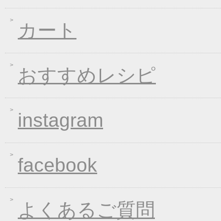
２０２０年冬フェア
2019年11月15日
お歳暮早期受注割引！
カート
2019年10月11日
大人気！選べる煮込み
2019年06月13日
お中元早期受注！全品
2019年04月19日
夏の麺フェア
おすすめレシピ
2019年04月15日
価格改定のお知らせ
2019年03月14日
春の麺 新発売キャン
instagram
2019年01月23日
大人気！選べる煮込み
2019年01月11日
WEB限定！平成最後のWI
2018年12月26日
年末・年始の商品発送
facebook
2018年12月19日
平成最後の福箱キャン
2018年11月01日
お歳暮早期受注割引！
2018年10月05日
手延べきしめんフェア
よくあるご質問
2018年09月07日
一丈うどん発売開始キ