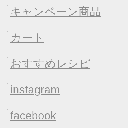
2020年04月21日
一丈そうめんリニュー
キャンペーン商品
2020年03月13日
春の味フェア
2020年01月24日
２０２０年冬フェア
2019年11月15日
お歳暮早期受注割引！
カート
2019年10月11日
大人気！選べる煮込み
2019年06月13日
お中元早期受注！全品
2019年04月19日
夏の麺フェア
おすすめレシピ
2019年04月15日
価格改定のお知らせ
2019年03月14日
春の麺 新発売キャン
instagram
2019年01月23日
大人気！選べる煮込み
2019年01月11日
WEB限定！平成最後のWI
2018年12月26日
年末・年始の商品発送
facebook
2018年12月19日
平成最後の福箱キャン
2018年11月01日
お歳暮早期受注割引！