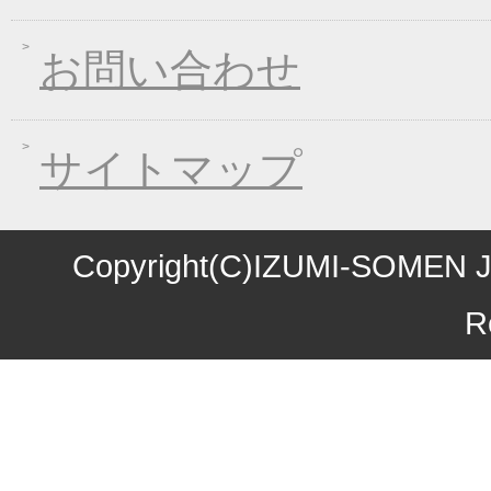
2016年08月03日
丈山の里 夏季休日の
お問い合わせ
2016年07月22日
【夏季限定】彩りおそ
2016年06月10日
東日本大震災の義援金
2016年06月01日
お中元早期受注！全品
サイトマップ
2016年04月11日
初夏限定！一丈そうめ
2016年03月10日
春の麺フェア！ 春の
2016年01月08日
煮込み味くらべフェア
Copyright(C)IZUMI-SOMEN J
2015年10月27日
お歳暮早期受注割引！
R
2015年10月09日
味噌煮込みうどん発売
2015年09月04日
一丈うどん発売開始キ
2015年08月12日
丈山の里 夏季休日の
2015年07月24日
【夏季限定】彩りおそ
2015年06月17日
東日本大震災の義援金