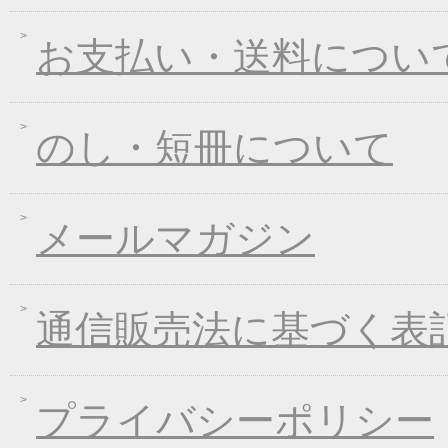
2017年08月09日
丈山の里 夏季休日の
お支払い・送料につい
2017年07月25日
葛つゆそうめん新発売
2017年06月23日
東日本大震災の義援金
2017年06月02日
お中元早期受注！全品
のし・短冊について
2017年04月20日
インターネット先行販
2017年03月15日
春のうきうきキャンペ
メールマガジン
2017年01月25日
冬のあったかキャンペ
2016年12月28日
年末・年始の商品発送
2016年12月21日
限定２００個！福箱発
通信販売法に基づく表
2016年11月01日
お歳暮早期受注割引！
2016年10月07日
煮込みキャンペーン！
2016年09月09日
一丈うどん発売開始キ
プライバシーポリシー
2016年09月07日
熊本地震の義援金につ