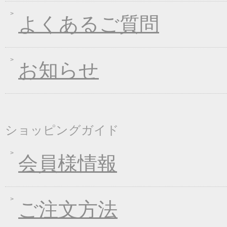
2018年10月05日
手延べきしめんフェア
よくあるご質問
2018年09月07日
一丈うどん発売開始キ
2018年08月24日
価格改定のお知らせ
お知らせ
2018年08月10日
丈山の里 夏季休日の
2018年08月08日
東日本大震災の義援金
2018年04月26日
一丈そうめん発売キャ
2018年01月24日
新企画！選べる煮込み
ショッピングガイド
2017年12月26日
年末・年始の商品発送
2017年12月16日
福箱キャンペーン
会員様情報
2017年11月21日
ブラックフライデーキ
2017年11月02日
お歳暮早期受注割引！
ご注文方法
2017年10月05日
煮込みキャンペーン！
2017年09月08日
一丈うどん発売開始キ