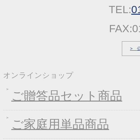
2022年09月22日
一丈うどん発売開始キ
TEL:
0
2022年03月31日
価格改定のお知らせ
2022年03月17日
春の麺発売キャンペー
FAX:0
2022年03月04日
価格改定のお知らせ
2022年01月21日
冬の麺フェア
> 
2021年12月23日
福箱・福袋キャンペー
2021年10月06日
大人気！！秋の選べる
オンラインショップ
2021年09月09日
一丈うどん発売開始キ
2021年07月30日
一丈そうめんまとめ買
ご贈答品セット商品
2021年03月18日
春の麺フェア♪
2021年01月29日
2021年冬フェア
2020年10月07日
大人気！選べる煮込み
ご家庭用単品商品
2020年09月11日
一丈うどん発売開始キ