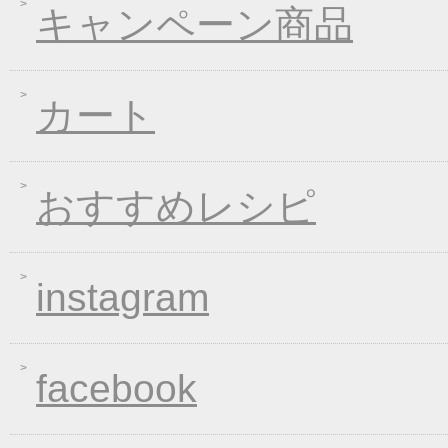
キャンペーン商品
2020年03月13日
春の味フェア
2020年01月24日
２０２０年冬フェア
2019年11月15日
お歳暮早期受注割引！
カート
2019年10月11日
大人気！選べる煮込み
2019年06月13日
お中元早期受注！全品
2019年04月19日
夏の麺フェア
おすすめレシピ
2019年04月15日
価格改定のお知らせ
2019年03月14日
春の麺 新発売キャン
instagram
2019年01月23日
大人気！選べる煮込み
2019年01月11日
WEB限定！平成最後のWI
2018年12月26日
年末・年始の商品発送
facebook
2018年12月19日
平成最後の福箱キャン
2018年11月01日
お歳暮早期受注割引！