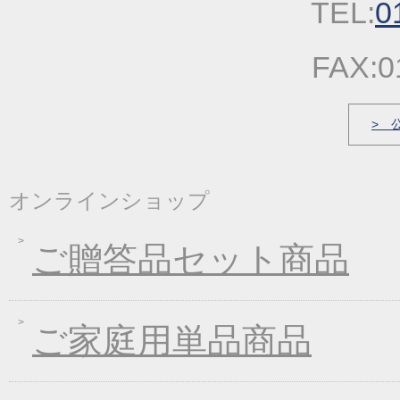
TEL:
0
2022年03月31日
価格改定のお知らせ
2022年03月17日
春の麺発売キャンペー
FAX:0
2022年03月04日
価格改定のお知らせ
2022年01月21日
冬の麺フェア
> 
2021年12月23日
福箱・福袋キャンペー
2021年10月06日
大人気！！秋の選べる
オンラインショップ
2021年09月09日
一丈うどん発売開始キ
2021年07月30日
一丈そうめんまとめ買
ご贈答品セット商品
2021年03月18日
春の麺フェア♪
2021年01月29日
2021年冬フェア
2020年10月07日
大人気！選べる煮込み
ご家庭用単品商品
2020年09月11日
一丈うどん発売開始キ
2020年04月21日
一丈そうめんリニュー