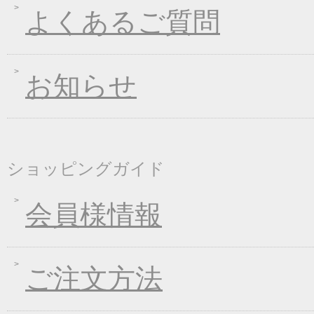
2018年10月05日
手延べきしめんフェア
よくあるご質問
2018年09月07日
一丈うどん発売開始キ
2018年08月24日
価格改定のお知らせ
お知らせ
2018年08月10日
丈山の里 夏季休日の
2018年08月08日
東日本大震災の義援金
2018年04月26日
一丈そうめん発売キャ
2018年01月24日
新企画！選べる煮込み
ショッピングガイド
2017年12月26日
年末・年始の商品発送
2017年12月16日
福箱キャンペーン
会員様情報
2017年11月21日
ブラックフライデーキ
2017年11月02日
お歳暮早期受注割引！
ご注文方法
2017年10月05日
煮込みキャンペーン！
2017年09月08日
一丈うどん発売開始キ