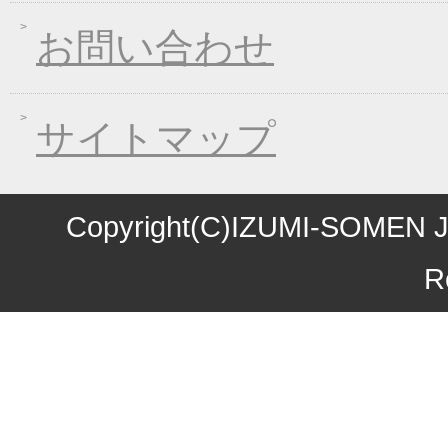
2016年08月03日
丈山の里 夏季休日の
お問い合わせ
2016年07月22日
【夏季限定】彩りおそ
2016年06月10日
東日本大震災の義援金
2016年06月01日
お中元早期受注！全品
サイトマップ
2016年04月11日
初夏限定！一丈そうめ
2016年03月10日
春の麺フェア！ 春の
2016年01月08日
煮込み味くらべフェア
Copyright(C)IZUMI-SOMEN J
2015年10月27日
お歳暮早期受注割引！
R
2015年10月09日
味噌煮込みうどん発売
2015年09月04日
一丈うどん発売開始キ
2015年08月12日
丈山の里 夏季休日の
2015年07月24日
【夏季限定】彩りおそ
2015年06月17日
東日本大震災の義援金
2015年06月08日
お中元早期受注！全品