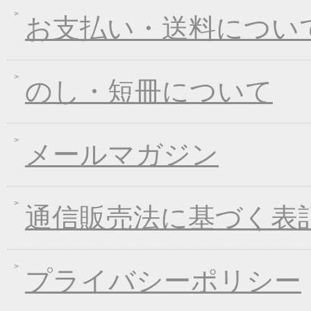
2017年08月09日
丈山の里 夏季休日の
お支払い・送料につい
2017年07月25日
葛つゆそうめん新発売
2017年06月23日
東日本大震災の義援金
2017年06月02日
お中元早期受注！全品
のし・短冊について
2017年04月20日
インターネット先行販
2017年03月15日
春のうきうきキャンペ
メールマガジン
2017年01月25日
冬のあったかキャンペ
2016年12月28日
年末・年始の商品発送
2016年12月21日
限定２００個！福箱発
通信販売法に基づく表
2016年11月01日
お歳暮早期受注割引！
2016年10月07日
煮込みキャンペーン！
2016年09月09日
一丈うどん発売開始キ
プライバシーポリシー
2016年09月07日
熊本地震の義援金につ