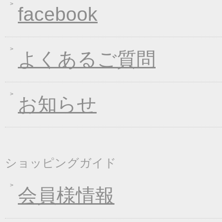
年末・年始の商品発送
facebook
2018年12月19日
平成最後の福箱キャン
2018年11月01日
お歳暮早期受注割引！
2018年10月05日
手延べきしめんフェア
よくあるご質問
2018年09月07日
一丈うどん発売開始キ
2018年08月24日
価格改定のお知らせ
お知らせ
2018年08月10日
丈山の里 夏季休日の
2018年08月08日
東日本大震災の義援金
2018年04月26日
一丈そうめん発売キャ
2018年01月24日
新企画！選べる煮込み
ショッピングガイド
2017年12月26日
年末・年始の商品発送
2017年12月16日
福箱キャンペーン
会員様情報
2017年11月21日
ブラックフライデーキ
2017年11月02日
お歳暮早期受注割引！