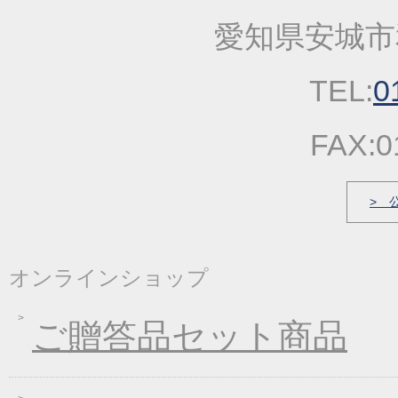
2023年01月25日
2023年冬の麺フェア
愛知県安城市
2022年10月13日
大人気！！秋の選べる
2022年09月22日
一丈うどん発売開始キ
TEL:
0
2022年03月31日
価格改定のお知らせ
2022年03月17日
春の麺発売キャンペー
FAX:0
2022年03月04日
価格改定のお知らせ
2022年01月21日
冬の麺フェア
> 
2021年12月23日
福箱・福袋キャンペー
2021年10月06日
大人気！！秋の選べる
オンラインショップ
2021年09月09日
一丈うどん発売開始キ
2021年07月30日
一丈そうめんまとめ買
ご贈答品セット商品
2021年03月18日
春の麺フェア♪
2021年01月29日
2021年冬フェア