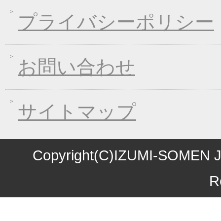
2016年09月09日
一丈うどん発売開始キ
プライバシーポリシー
2016年09月07日
熊本地震の義援金につ
2016年08月03日
丈山の里 夏季休日の
お問い合わせ
2016年07月22日
【夏季限定】彩りおそ
2016年06月10日
東日本大震災の義援金
2016年06月01日
お中元早期受注！全品
サイトマップ
2016年04月11日
初夏限定！一丈そうめ
2016年03月10日
春の麺フェア！ 春の
2016年01月08日
煮込み味くらべフェア
Copyright(C)IZUMI-SOMEN J
2015年10月27日
お歳暮早期受注割引！
R
2015年10月09日
味噌煮込みうどん発売
2015年09月04日
一丈うどん発売開始キ
2015年08月12日
丈山の里 夏季休日の