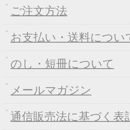
ご注文方法
2017年10月05日
煮込みキャンペーン！
2017年09月08日
一丈うどん発売開始キ
2017年08月09日
丈山の里 夏季休日の
お支払い・送料につい
2017年07月25日
葛つゆそうめん新発売
2017年06月23日
東日本大震災の義援金
2017年06月02日
お中元早期受注！全品
のし・短冊について
2017年04月20日
インターネット先行販
2017年03月15日
春のうきうきキャンペ
メールマガジン
2017年01月25日
冬のあったかキャンペ
2016年12月28日
年末・年始の商品発送
2016年12月21日
限定２００個！福箱発
通信販売法に基づく表
2016年11月01日
お歳暮早期受注割引！
2016年10月07日
煮込みキャンペーン！