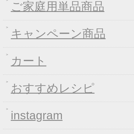
2020年10月07日
大人気！選べる煮込み
ご家庭用単品商品
2020年09月11日
一丈うどん発売開始キ
2020年04月21日
一丈そうめんリニュー
キャンペーン商品
2020年03月13日
春の味フェア
2020年01月24日
２０２０年冬フェア
2019年11月15日
お歳暮早期受注割引！
カート
2019年10月11日
大人気！選べる煮込み
2019年06月13日
お中元早期受注！全品
2019年04月19日
夏の麺フェア
おすすめレシピ
2019年04月15日
価格改定のお知らせ
2019年03月14日
春の麺 新発売キャン
instagram
2019年01月23日
大人気！選べる煮込み
2019年01月11日
WEB限定！平成最後のWI
2018年12月26日