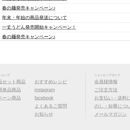
春の麺発売キャンペーン♪
年末・年始の商品発送について
一丈うどん発売開始キャンペーン！
春の麺発売キャンペーン♪
2024年冬の麺フェア
年末・年始の商品発送について
大人気！！秋の選べる煮込みフェア！
価格改定のお知らせ
ショップ
ショッピングガイド
品セット商品
おすすめレシピ
会員様情報
一丈そうめん発売キャンペーン
用単品商品
instagram
ご注文方法
春の麺発売キャンペーン♪
ペーン商品
facebook
お支払い・送料
2023年冬の麺フェア
よくあるご質問
のし・短冊につ
大人気！！秋の選べる煮込みフェア！
お知らせ
メールマガジン
一丈うどん発売開始キャンペーン！