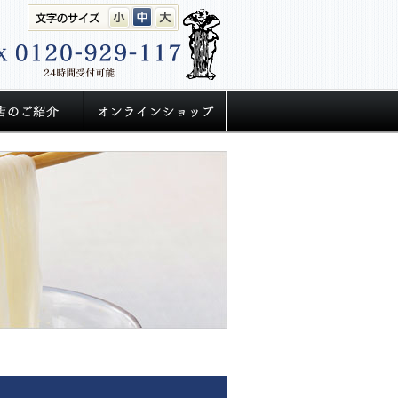
小
中
大
声
取扱店のご紹介
うどん 通販は半生手延べ
お知らせ