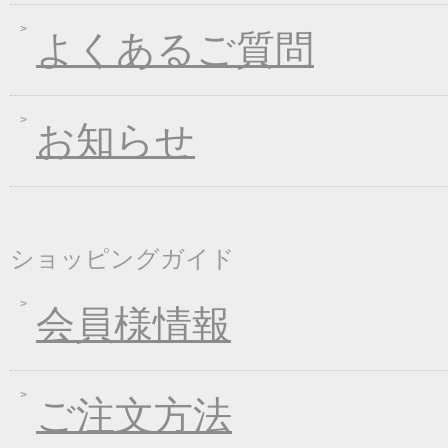
2018年10月05日
手延べきしめんフェア
よくあるご質問
2018年09月07日
一丈うどん発売開始キ
2018年08月24日
価格改定のお知らせ
お知らせ
2018年08月10日
丈山の里 夏季休日の
2018年08月08日
東日本大震災の義援金
2018年04月26日
一丈そうめん発売キャ
2018年01月24日
新企画！選べる煮込み
ショッピングガイド
2017年12月26日
年末・年始の商品発送
2017年12月16日
福箱キャンペーン
会員様情報
2017年11月21日
ブラックフライデーキ
2017年11月02日
お歳暮早期受注割引！
ご注文方法
2017年10月05日
煮込みキャンペーン！
2017年09月08日
一丈うどん発売開始キ