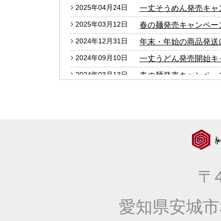
2025年04月24日
一丈そうめん発売キャ
2025年03月12日
春の麺発売キャンペー
2024年12月31日
年末・年始の商品発送
2024年09月10日
一丈うどん発売開始キ
2024年03月13日
春の麺発売キャンペー
2024年01月25日
2024年冬の麺フェア
2023年12月27日
年末・年始の商品発送
2023年10月05日
大人気！！秋の選べる
2023年09月06日
価格改定のお知らせ
2023年04月20日
一丈そうめん発売キャ
〒4
2023年03月14日
春の麺発売キャンペー
2023年01月25日
2023年冬の麺フェア
愛知県安城市
2022年10月13日
大人気！！秋の選べる