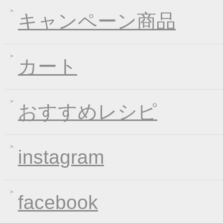
2020年04月21日
一丈そうめんリニュー
キャンペーン商品
2020年03月13日
春の味フェア
2020年01月24日
２０２０年冬フェア
2019年11月15日
お歳暮早期受注割引！
カート
2019年10月11日
大人気！選べる煮込み
2019年06月13日
お中元早期受注！全品
2019年04月19日
夏の麺フェア
おすすめレシピ
2019年04月15日
価格改定のお知らせ
2019年03月14日
春の麺 新発売キャン
instagram
2019年01月23日
大人気！選べる煮込み
2019年01月11日
WEB限定！平成最後のWI
2018年12月26日
年末・年始の商品発送
facebook
2018年12月19日
平成最後の福箱キャン
2018年11月01日
お歳暮早期受注割引！