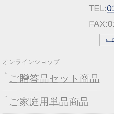
2022年09月22日
一丈うどん発売開始キ
TEL:
0
2022年03月31日
価格改定のお知らせ
2022年03月17日
春の麺発売キャンペー
FAX:0
2022年03月04日
価格改定のお知らせ
2022年01月21日
冬の麺フェア
> 
2021年12月23日
福箱・福袋キャンペー
2021年10月06日
大人気！！秋の選べる
オンラインショップ
2021年09月09日
一丈うどん発売開始キ
2021年07月30日
一丈そうめんまとめ買
ご贈答品セット商品
2021年03月18日
春の麺フェア♪
2021年01月29日
2021年冬フェア
2020年10月07日
大人気！選べる煮込み
ご家庭用単品商品
2020年09月11日
一丈うどん発売開始キ