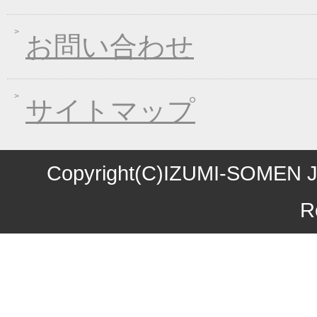
2016年08月03日
丈山の里 夏季休日の
お問い合わせ
2016年07月22日
【夏季限定】彩りおそ
2016年06月10日
東日本大震災の義援金
2016年06月01日
お中元早期受注！全品
サイトマップ
2016年04月11日
初夏限定！一丈そうめ
2016年03月10日
春の麺フェア！ 春の
2016年01月08日
煮込み味くらべフェア
Copyright(C)IZUMI-SOMEN J
2015年10月27日
お歳暮早期受注割引！
R
2015年10月09日
味噌煮込みうどん発売
2015年09月04日
一丈うどん発売開始キ
2015年08月12日
丈山の里 夏季休日の
2015年07月24日
【夏季限定】彩りおそ
2015年06月17日
東日本大震災の義援金