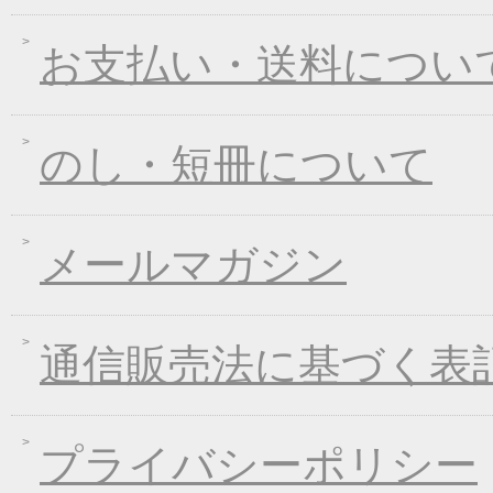
2017年08月09日
丈山の里 夏季休日の
お支払い・送料につい
2017年07月25日
葛つゆそうめん新発売
2017年06月23日
東日本大震災の義援金
2017年06月02日
お中元早期受注！全品
のし・短冊について
2017年04月20日
インターネット先行販
2017年03月15日
春のうきうきキャンペ
メールマガジン
2017年01月25日
冬のあったかキャンペ
2016年12月28日
年末・年始の商品発送
2016年12月21日
限定２００個！福箱発
通信販売法に基づく表
2016年11月01日
お歳暮早期受注割引！
2016年10月07日
煮込みキャンペーン！
2016年09月09日
一丈うどん発売開始キ
プライバシーポリシー
2016年09月07日
熊本地震の義援金につ