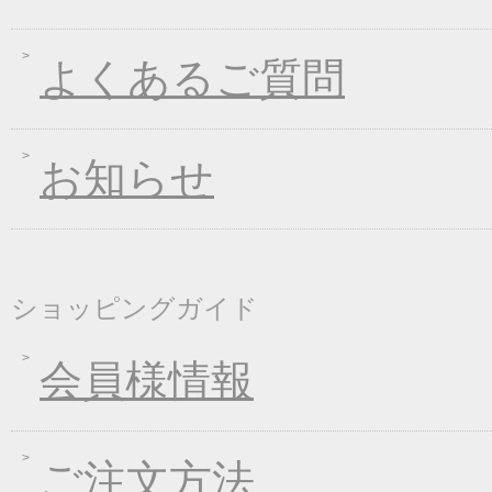
2018年11月01日
お歳暮早期受注割引！
2018年10月05日
手延べきしめんフェア
よくあるご質問
2018年09月07日
一丈うどん発売開始キ
2018年08月24日
価格改定のお知らせ
お知らせ
2018年08月10日
丈山の里 夏季休日の
2018年08月08日
東日本大震災の義援金
2018年04月26日
一丈そうめん発売キャ
2018年01月24日
新企画！選べる煮込み
ショッピングガイド
2017年12月26日
年末・年始の商品発送
2017年12月16日
福箱キャンペーン
会員様情報
2017年11月21日
ブラックフライデーキ
2017年11月02日
お歳暮早期受注割引！
ご注文方法
2017年10月05日
煮込みキャンペーン！