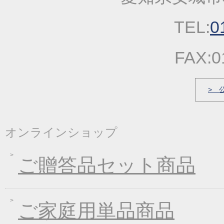
2022年09月22日
一丈うどん発売開始キ
TEL:
0
2022年03月31日
価格改定のお知らせ
2022年03月17日
春の麺発売キャンペー
FAX:0
2022年03月04日
価格改定のお知らせ
2022年01月21日
冬の麺フェア
> 
2021年12月23日
福箱・福袋キャンペー
2021年10月06日
大人気！！秋の選べる
オンラインショップ
2021年09月09日
一丈うどん発売開始キ
2021年07月30日
一丈そうめんまとめ買
ご贈答品セット商品
2021年03月18日
春の麺フェア♪
2021年01月29日
2021年冬フェア
2020年10月07日
大人気！選べる煮込み
ご家庭用単品商品
2020年09月11日
一丈うどん発売開始キ