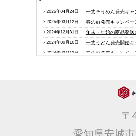
2025年04月24日
一丈そうめん発売キャ
2025年03月12日
春の麺発売キャンペー
2024年12月31日
年末・年始の商品発送
2024年09月10日
一丈うどん発売開始キ
2024年03月13日
春の麺発売キャンペー
2024年01月25日
2024年冬の麺フェア
2023年12月27日
年末・年始の商品発送
2023年10月05日
大人気！！秋の選べる
2023年09月06日
価格改定のお知らせ
2023年04月20日
一丈そうめん発売キャ
〒4
2023年03月14日
春の麺発売キャンペー
2023年01月25日
2023年冬の麺フェア
愛知県安城市
2022年10月13日
大人気！！秋の選べる