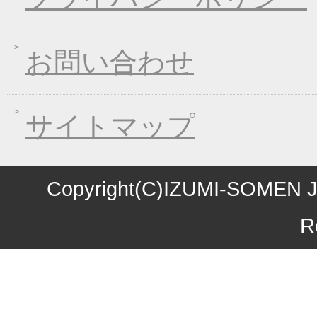
2016年09月07日
熊本地震の義援金につ
2016年08月03日
丈山の里 夏季休日の
お問い合わせ
2016年07月22日
【夏季限定】彩りおそ
2016年06月10日
東日本大震災の義援金
2016年06月01日
お中元早期受注！全品
サイトマップ
2016年04月11日
初夏限定！一丈そうめ
2016年03月10日
春の麺フェア！ 春の
2016年01月08日
煮込み味くらべフェア
Copyright(C)IZUMI-SOMEN J
2015年10月27日
お歳暮早期受注割引！
R
2015年10月09日
味噌煮込みうどん発売
2015年09月04日
一丈うどん発売開始キ
2015年08月12日
丈山の里 夏季休日の
2015年07月24日
【夏季限定】彩りおそ