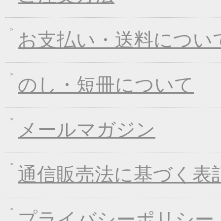
2017年09月08日
一丈うどん発売開始キ
2017年08月09日
丈山の里 夏季休日の
お支払い・送料につい
2017年07月25日
葛つゆそうめん新発売
2017年06月23日
東日本大震災の義援金
2017年06月02日
お中元早期受注！全品
のし・短冊について
2017年04月20日
インターネット先行販
2017年03月15日
春のうきうきキャンペ
メールマガジン
2017年01月25日
冬のあったかキャンペ
2016年12月28日
年末・年始の商品発送
2016年12月21日
限定２００個！福箱発
通信販売法に基づく表
2016年11月01日
お歳暮早期受注割引！
2016年10月07日
煮込みキャンペーン！
2016年09月09日
一丈うどん発売開始キ
プライバシーポリシー