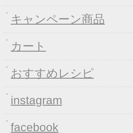
2020年04月21日
一丈そうめんリニュー
キャンペーン商品
2020年03月13日
春の味フェア
2020年01月24日
２０２０年冬フェア
2019年11月15日
お歳暮早期受注割引！
カート
2019年10月11日
大人気！選べる煮込み
2019年06月13日
お中元早期受注！全品
2019年04月19日
夏の麺フェア
おすすめレシピ
2019年04月15日
価格改定のお知らせ
2019年03月14日
春の麺 新発売キャン
instagram
2019年01月23日
大人気！選べる煮込み
2019年01月11日
WEB限定！平成最後のWI
2018年12月26日
年末・年始の商品発送
facebook
2018年12月19日
平成最後の福箱キャン