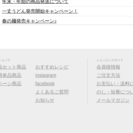
年末・年始の商品発送について
一丈うどん発売開始キャンペーン！
春の麺発売キャンペーン♪
2024年冬の麺フェア
年末・年始の商品発送について
大人気！！秋の選べる煮込みフェア！
価格改定のお知らせ
ショップ
ショッピングガイド
品セット商品
おすすめレシピ
会員様情報
一丈そうめん発売キャンペーン
用単品商品
instagram
ご注文方法
春の麺発売キャンペーン♪
ペーン商品
facebook
お支払い・送料
2023年冬の麺フェア
よくあるご質問
のし・短冊につ
大人気！！秋の選べる煮込みフェア！
お知らせ
メールマガジン
一丈うどん発売開始キャンペーン！
価格改定のお知らせ
春の麺発売キャンペーン♪