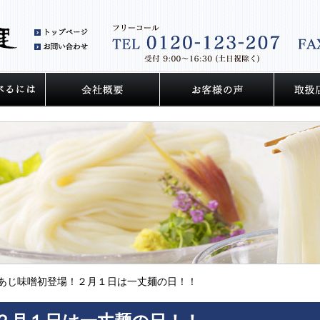
和泉そうめん丈山の里トップページ
お問い合わせ
のこだわり
うどん・そうめんをおいしく食べるには
会社概要
お客様の
あじ味噌初登場！２月１日は一丈麺の日！！