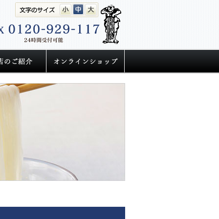
小
中
大
声
取扱店のご紹介
うどん 通販は半生手延べ
お知らせ