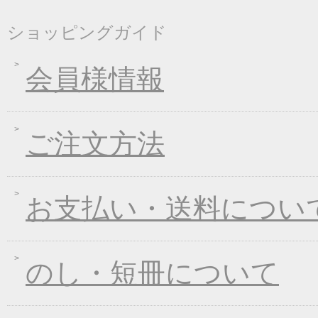
2018年01月24日
新企画！選べる煮込み
ショッピングガイド
2017年12月26日
年末・年始の商品発送
2017年12月16日
福箱キャンペーン
会員様情報
2017年11月21日
ブラックフライデーキ
2017年11月02日
お歳暮早期受注割引！
ご注文方法
2017年10月05日
煮込みキャンペーン！
2017年09月08日
一丈うどん発売開始キ
2017年08月09日
丈山の里 夏季休日の
お支払い・送料につい
2017年07月25日
葛つゆそうめん新発売
2017年06月23日
東日本大震災の義援金
2017年06月02日
お中元早期受注！全品
のし・短冊について
2017年04月20日
インターネット先行販
2017年03月15日
春のうきうきキャンペ