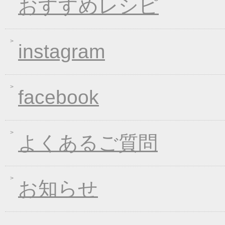
おすすめレシピ
2019年04月15日
価格改定のお知らせ
2019年03月14日
春の麺 新発売キャン
instagram
2019年01月23日
大人気！選べる煮込み
2019年01月11日
WEB限定！平成最後のWI
2018年12月26日
年末・年始の商品発送
facebook
2018年12月19日
平成最後の福箱キャン
2018年11月01日
お歳暮早期受注割引！
2018年10月05日
手延べきしめんフェア
よくあるご質問
2018年09月07日
一丈うどん発売開始キ
2018年08月24日
価格改定のお知らせ
お知らせ
2018年08月10日
丈山の里 夏季休日の
2018年08月08日
東日本大震災の義援金
2018年04月26日
一丈そうめん発売キャ