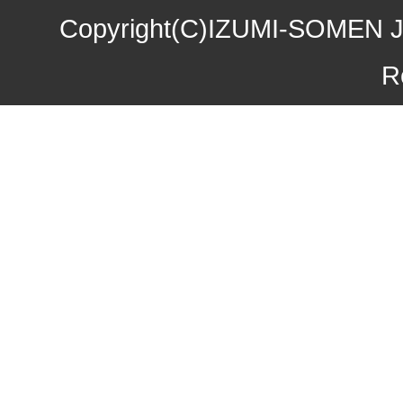
2016年01月08日
煮込み味くらべフェア
Copyright(C)IZUMI-SOMEN J
2015年10月27日
お歳暮早期受注割引！
R
2015年10月09日
味噌煮込みうどん発売
2015年09月04日
一丈うどん発売開始キ
2015年08月12日
丈山の里 夏季休日の
2015年07月24日
【夏季限定】彩りおそ
2015年06月17日
東日本大震災の義援金
2015年06月08日
お中元早期受注！全品
2015年04月24日
初夏限定！一丈そうめ
2015年03月19日
春の麺フェア！ 春の
2015年01月22日
味噌煮込みうどんフェ
2014年12月26日
年末・年始の商品発送
2014年11月22日
お歳暮早期受注割引！