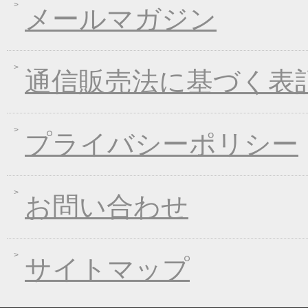
メールマガジン
2017年01月25日
冬のあったかキャンペ
2016年12月28日
年末・年始の商品発送
2016年12月21日
限定２００個！福箱発
通信販売法に基づく表
2016年11月01日
お歳暮早期受注割引！
2016年10月07日
煮込みキャンペーン！
2016年09月09日
一丈うどん発売開始キ
プライバシーポリシー
2016年09月07日
熊本地震の義援金につ
2016年08月03日
丈山の里 夏季休日の
お問い合わせ
2016年07月22日
【夏季限定】彩りおそ
2016年06月10日
東日本大震災の義援金
2016年06月01日
お中元早期受注！全品
サイトマップ
2016年04月11日
初夏限定！一丈そうめ
2016年03月10日
春の麺フェア！ 春の