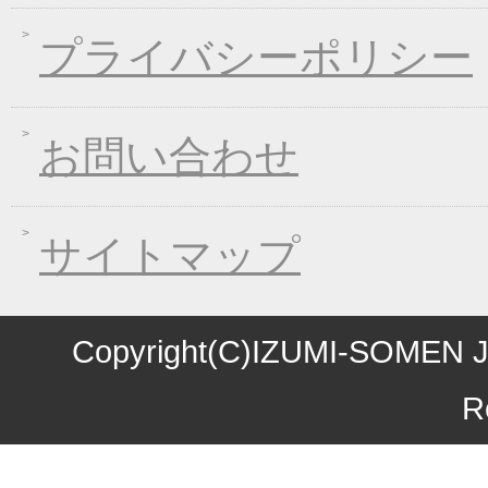
2016年09月09日
一丈うどん発売開始キ
プライバシーポリシー
2016年09月07日
熊本地震の義援金につ
2016年08月03日
丈山の里 夏季休日の
お問い合わせ
2016年07月22日
【夏季限定】彩りおそ
2016年06月10日
東日本大震災の義援金
2016年06月01日
お中元早期受注！全品
サイトマップ
2016年04月11日
初夏限定！一丈そうめ
2016年03月10日
春の麺フェア！ 春の
2016年01月08日
煮込み味くらべフェア
Copyright(C)IZUMI-SOMEN J
2015年10月27日
お歳暮早期受注割引！
R
2015年10月09日
味噌煮込みうどん発売
2015年09月04日
一丈うどん発売開始キ
2015年08月12日
丈山の里 夏季休日の