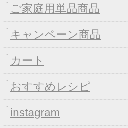
2020年10月07日
大人気！選べる煮込み
ご家庭用単品商品
2020年09月11日
一丈うどん発売開始キ
2020年04月21日
一丈そうめんリニュー
キャンペーン商品
2020年03月13日
春の味フェア
2020年01月24日
２０２０年冬フェア
2019年11月15日
お歳暮早期受注割引！
カート
2019年10月11日
大人気！選べる煮込み
2019年06月13日
お中元早期受注！全品
2019年04月19日
夏の麺フェア
おすすめレシピ
2019年04月15日
価格改定のお知らせ
2019年03月14日
春の麺 新発売キャン
instagram
2019年01月23日
大人気！選べる煮込み
2019年01月11日
WEB限定！平成最後のWI