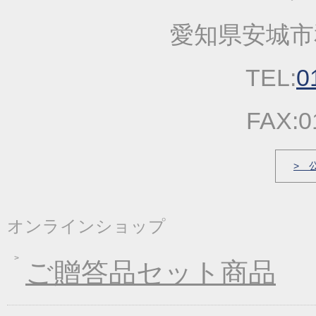
2023年01月25日
2023年冬の麺フェア
愛知県安城市
2022年10月13日
大人気！！秋の選べる
2022年09月22日
一丈うどん発売開始キ
TEL:
0
2022年03月31日
価格改定のお知らせ
2022年03月17日
春の麺発売キャンペー
FAX:0
2022年03月04日
価格改定のお知らせ
2022年01月21日
冬の麺フェア
> 
2021年12月23日
福箱・福袋キャンペー
2021年10月06日
大人気！！秋の選べる
オンラインショップ
2021年09月09日
一丈うどん発売開始キ
2021年07月30日
一丈そうめんまとめ買
ご贈答品セット商品
2021年03月18日
春の麺フェア♪
2021年01月29日
2021年冬フェア