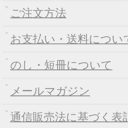
2017年11月02日
お歳暮早期受注割引！
ご注文方法
2017年10月05日
煮込みキャンペーン！
2017年09月08日
一丈うどん発売開始キ
2017年08月09日
丈山の里 夏季休日の
お支払い・送料につい
2017年07月25日
葛つゆそうめん新発売
2017年06月23日
東日本大震災の義援金
2017年06月02日
お中元早期受注！全品
のし・短冊について
2017年04月20日
インターネット先行販
2017年03月15日
春のうきうきキャンペ
メールマガジン
2017年01月25日
冬のあったかキャンペ
2016年12月28日
年末・年始の商品発送
2016年12月21日
限定２００個！福箱発
通信販売法に基づく表
2016年11月01日
お歳暮早期受注割引！
2016年10月07日
煮込みキャンペーン！