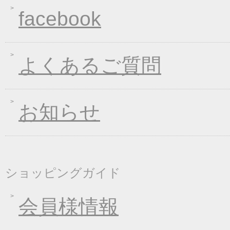
2018年12月26日
年末・年始の商品発送
facebook
2018年12月19日
平成最後の福箱キャン
2018年11月01日
お歳暮早期受注割引！
2018年10月05日
手延べきしめんフェア
よくあるご質問
2018年09月07日
一丈うどん発売開始キ
2018年08月24日
価格改定のお知らせ
お知らせ
2018年08月10日
丈山の里 夏季休日の
2018年08月08日
東日本大震災の義援金
2018年04月26日
一丈そうめん発売キャ
2018年01月24日
新企画！選べる煮込み
ショッピングガイド
2017年12月26日
年末・年始の商品発送
2017年12月16日
福箱キャンペーン
会員様情報
2017年11月21日
ブラックフライデーキ