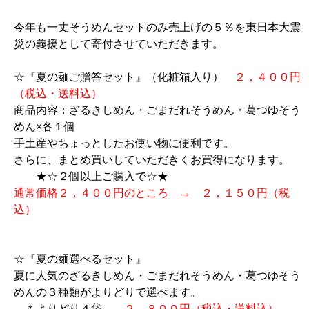
今年も一丈そうめんセットのみ売上げの５％を東日本大震
災の義援として寄付させていただきます。
☆『夏の麺ご贈答セット』（化粧箱入り）
２，４００円
（税込・送料込）
商品内容：ざるきしめん・ごまだれそうめん・葛つゆそう
めん×各１個
手土産やちょっとしたお使い物に便利です。
さらに、まとめ買いしていただきくお買得になります。
★☆２個以上ご購入で☆★
通常価格２，４００円のところ → ２，１５０円（税
込）
☆『夏の麺選べるセット』
夏に人気のざるきしめん・ごまだれそうめん・葛つゆそう
めんの３種類がよりどりで選べます。
＊よりどり４袋
２，８００円（税込・送料込）