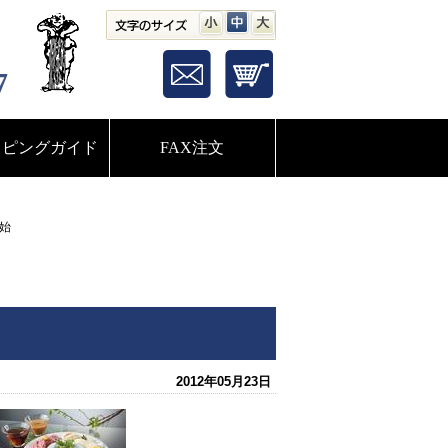
小
中
大
7
ッピングガイド
FAX注文
始
2012年05月23日