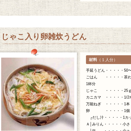
じゃこ入り卵雑炊うどん
材料
（１人分）
手延うどん・・・・・50〜
ごはん ・・・・・茶わ
1杯分
じゃこ ・・・・・25
カニカマ ・・・・・1/2
万能ねぎ ・・・・・1本
卵 ・・・・・1個
┌だし汁・・・・・1カ
Ａ│みりん・・・・・小さ
│塩 ・・・・・少々