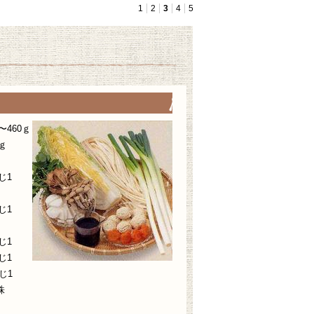
1
2
3
4
5
460ｇ
ｇ
じ1
じ1
じ1
じ1
じ1
株