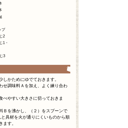
本
本
ｇ
ップ
じ2
じ1・
じ3
少しかためにゆでておきます。
わせ調味料Ａを加え、よく練り合わ
食べやすい大きさに切っておきま
料Ｂを沸かし、（２）をスプーンで
んと具材を火が通りにくいものから順
きます。