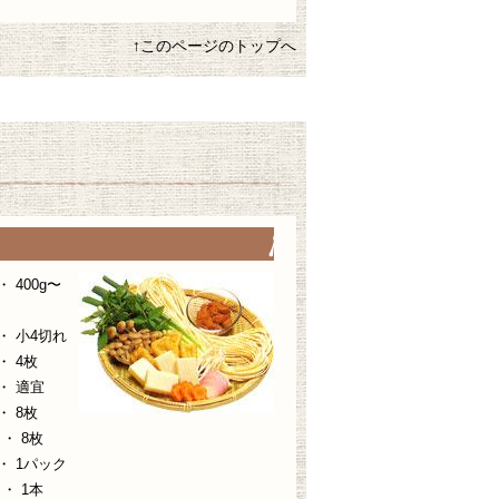
↑このページのトップへ
400g〜
小4切れ
 4枚
 適宜
 8枚
・ 8枚
1パック
 1本