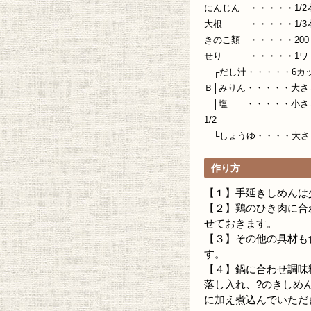
ンダー
にんじん ・・・・・1/2
大根 ・・・・・1/3
きのこ類 ・・・・・200
せり ・・・・・1ワ
┌だし汁・・・・・6カ
Ｂ│みりん・・・・・大さ
│塩 ・・・・・小さ
1/2
└しょうゆ・・・・大さ
作り方
【１】手延きしめんは
【２】鶏のひき肉に合
せておきます。
【３】その他の具材も
す。
【４】鍋に合わせ調味
落し入れ、?のきしめ
に加え煮込んでいただ