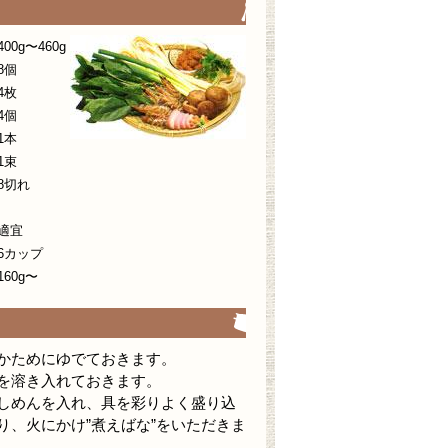
0g〜460g
8個
4枚
4個
1本
1束
切れ
適宜
6カップ
0g〜
かためにゆでておきます。
を溶き入れておきます。
しめんを入れ、具を彩りよく盛り込
り、火にかけ”煮えばな”をいただきま