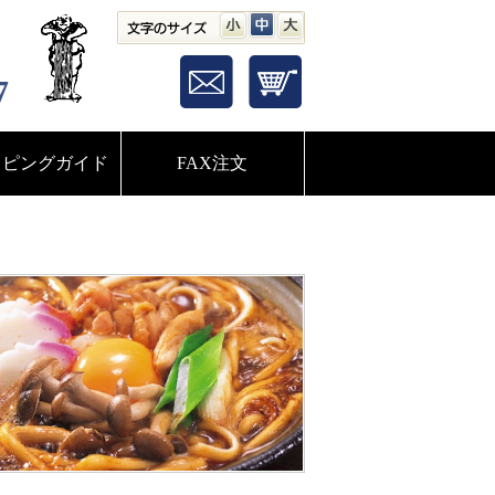
小
中
大
7
ッピングガイド
FAX注文