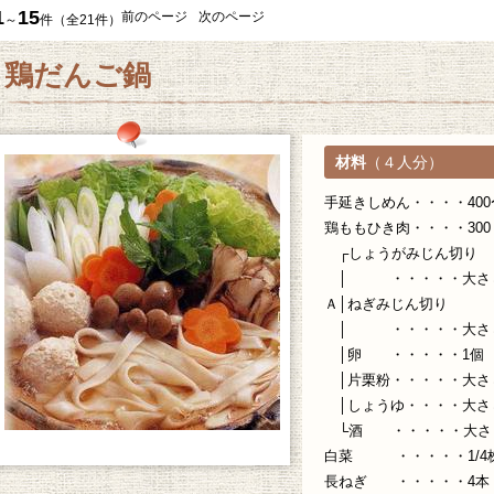
1
15
前のページ
次のページ
～
件（全21件）
鶏だんご鍋
材料
（４人分）
手延きしめん・・・・400〜
鶏ももひき肉・・・・300
┌しょうがみじん切り
│ ・・・・・大さ
ジン
Ａ│ねぎみじん切り
│ ・・・・・大さ
│卵 ・・・・・1個
│片栗粉・・・・・大さ
│しょうゆ・・・・大さ
ールマガジンのお申込みはこちら
└酒 ・・・・・大さ
白菜 ・・・・・1/4
長ねぎ ・・・・・4本